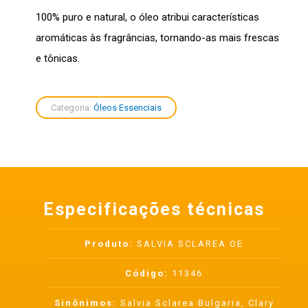
100% puro e natural, o óleo atribui características
aromáticas às fragrâncias, tornando-as mais frescas
e tônicas.
Categoria:
Óleos Essenciais
Especificações técnicas
Produto:
SALVIA SCLAREA OE
Código:
11346
Sinônimos:
Salvia Sclarea Bulgaria, Clary