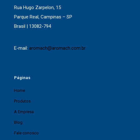
Rua Hugo Zarpelon, 15
Parque Real, Campinas – SP
Brasil | 13082-794
E-mail:
aromach@aromach.com.br
Páginas
Home
Produtos
A Empresa
Blog
Fale conosco